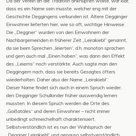
Da der Verein an die Tradition anknüpfen wollte, war klar,
dass es ein Name sein musste, welcher eng mit der
Geschichte Deggingens verbunden ist. Ältere Degginger
Einwohner lieferten hier, wie so oft, wichtige Hinweise.
Die „Deggner“ wurden von den Einwohnern der
Nachbargemeinden in früherer Zeit „Leirakiebl“ genannt,
da sie beim Sprechen „leierten“, d.h. monoton sprachen
und gern auch mal „Einen hoben“, was dann den Effekt
des „Leierns“ noch verstärkte. Auch sagte man den
Deggingern nach, dass sie bereits Gesagtes öfters
wiederholten. Daher also der Name „Leirakiebl“.
Dieser Name findet sich auch in einem Spruch wieder,
den Degginger Schulkinder früher auswendig lernen
mussten. In diesem Spruch werden die Orte des
„Goißatäles“ und deren Einwohner – nicht immer
unbedingt schmeichelhaft charakterisiert.
Selbstverständlich ist es nun der Wahlspruch der
„Deggner Leirakiebl“ und genauso selbstverständlich