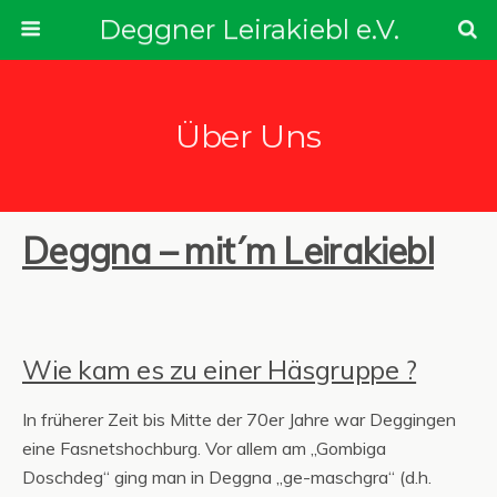
Deggner Leirakiebl e.V.
Über Uns
Deggna – mit´m Leirakiebl
Wie kam es zu einer Häsgruppe ?
In früherer Zeit bis Mitte der 70er Jahre war Deggingen
eine Fasnetshochburg. Vor allem am „Gombiga
Doschdeg“ ging man in Deggna „ge-maschgra“ (d.h.