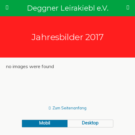
Deggner Leirakiebl e.V.
Jahresbilder 2017
no images were found
Zum Seitenanfang
Mobil
Desktop